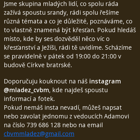
Jsme skupina mladých lidí, co spolu ráda
zažívá spoustu srandy, rádi spolu řešíme
různá témata a co je důležité, poznáváme, co
to vlastně znamená být křesťan. Pokud hledáš
místo, kde by ses dozvěděl něco víc o
křesťanství a Ježíši, rádi tě uvidíme. Scházíme
se pravidelně v pátek od 19:00 do 21:00 v
budově Církve bratrské.
Doporučuju kouknout na náš
instagram
@mladez_cvbm
, kde najdeš spoustu
informací a fotek.
Pokud nemáš insta nevadí, můžeš napsat
nebo zavolat jednomu z vedoucích Adamovi
na číslo 739 686 128 nebo na email
cbvmmladez@gmail.com