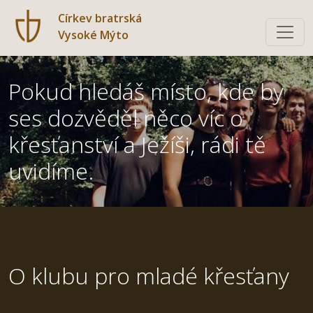
Církev bratrská
Vysoké Mýto
Pokud hledáš místo, kde by
ses dozvěděl něco víc o
křesťanství a Ježíši, rádi tě
uvidíme.
O klubu pro mladé křesťany