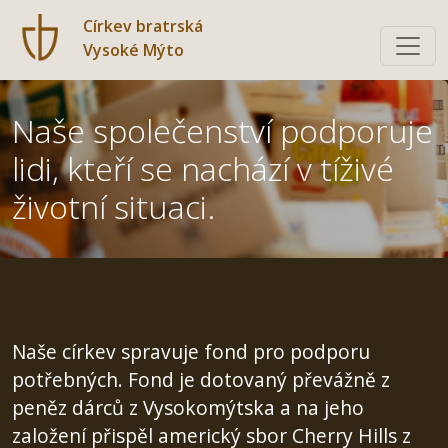
Církev bratrská
Vysoké Mýto
Naše společenství podporuje
lidi, kteří se nachází v tíživé
životní situaci.
Naše církev spravuje fond pro podporu
potřebných. Fond je dotovaný převážně z
peněz dárců z Vysokomýtska a na jeho
založení přispěl americký sbor Cherry Hills z